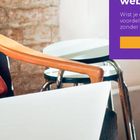
web
Wist je
voorde
zonder 