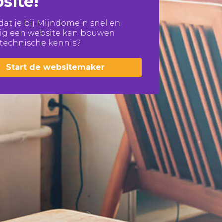
site!
 dat je bij Mijndomein snel en
lig een website kan bouwen
technische kennis?
Start de websitemaker