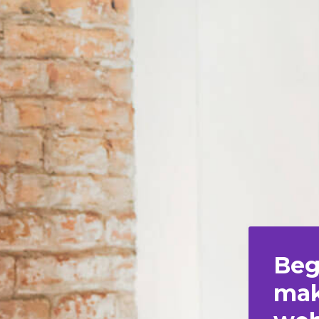
Beg
mak